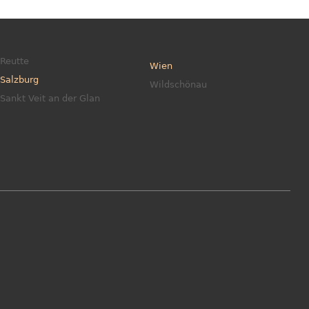
Reutte
Wien
Salzburg
Wildschönau
Sankt Veit an der Glan