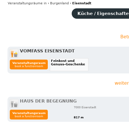
Veranstaltungsräume
in
›
Burgenland
›
Eisenstadt
Küche / Eigenschaften
Bet
VOMFASS EISENSTADT
Feinkost und
Veranstaltungsraum
Genuss-Geschenke
book a functionroom
weite
HAUS DER BEGEGNUNG
7000 Eisenstadt
Veranstaltungsraum
book a functionroom
817 m