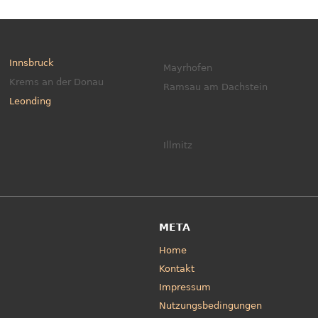
Innsbruck
Mayrhofen
Krems an der Donau
Ramsau am Dachstein
Leonding
Illmitz
META
Home
Kontakt
Impressum
Nutzungsbedingungen