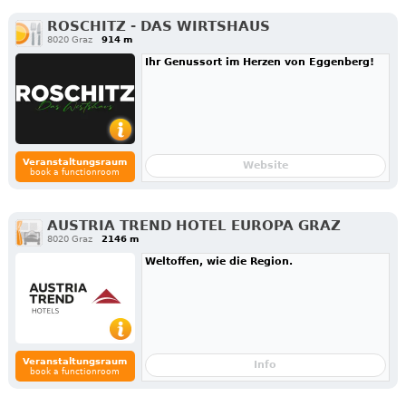
ROSCHITZ - DAS WIRTSHAUS
8020 Graz
914 m
Ihr Genussort im Herzen von Eggenberg!
Veranstaltungsraum
Website
book a functionroom
AUSTRIA TREND HOTEL EUROPA GRAZ
8020 Graz
2146 m
Weltoffen, wie die Region.
Veranstaltungsraum
Info
book a functionroom