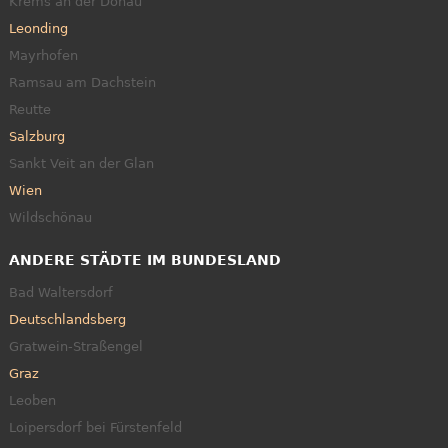
Krems an der Donau
Leonding
Mayrhofen
Ramsau am Dachstein
Reutte
Salzburg
Sankt Veit an der Glan
Wien
Wildschönau
ANDERE STÄDTE IM BUNDESLAND
Bad Waltersdorf
Deutschlandsberg
Gratwein-Straßengel
Graz
Leoben
Loipersdorf bei Fürstenfeld