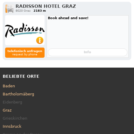
RADISSON HOTEL GRAZ
8020 Graz
2183 m
Book ahead and save!
telefonisch anfragen
Info
request by phone
BELIEBTE ORTE
Baden
Bartholomäberg
Eidenberg
Graz
Grieskirchen
Innsbruck