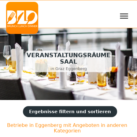
≡
VERANSTALTUNGSRÄUME
SAAL
in Graz Eggenberg
Ergebnisse filtern und sortieren
Betriebe in Eggenberg mit Angeboten in anderen
Kategorien