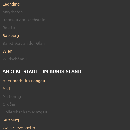
Leonding
Mayrhofen
Ramsau am Dachstein
Reutte
Salzburg
Sankt Veit an der Glan
Wien
Wildschönau
ANDERE STÄDTE IM BUNDESLAND
Altenmarkt im Pongau
Anif
Anthering
Großarl
Hollersbach im Pinzgau
Salzburg
Wals-Siezenheim