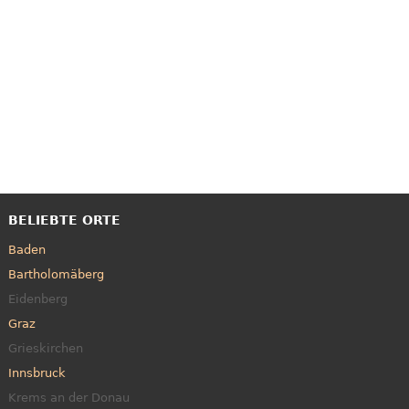
BELIEBTE ORTE
Baden
Bartholomäberg
Eidenberg
Graz
Grieskirchen
Innsbruck
Krems an der Donau