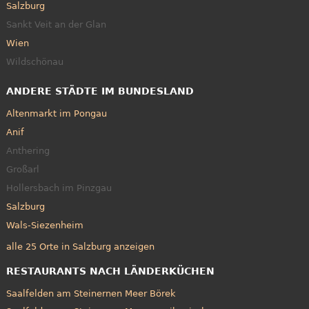
Salzburg
Sankt Veit an der Glan
Wien
Wildschönau
ANDERE STÄDTE IM BUNDESLAND
Altenmarkt im Pongau
Anif
Anthering
Großarl
Hollersbach im Pinzgau
Salzburg
Wals-Siezenheim
alle 25 Orte in Salzburg anzeigen
RESTAURANTS NACH LÄNDERKÜCHEN
Saalfelden am Steinernen Meer Börek