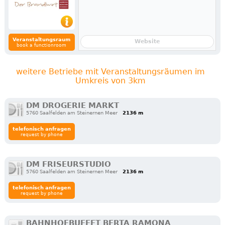
Veranstaltungsraum
Website
book a functionroom
weitere Betriebe mit Veranstaltungsräumen im
Umkreis von 3km
DM DROGERIE MARKT
5760 Saalfelden am Steinernen Meer
2136 m
telefonisch anfragen
request by phone
DM FRISEURSTUDIO
5760 Saalfelden am Steinernen Meer
2136 m
telefonisch anfragen
request by phone
BAHNHOFBUFFET BERTA RAMONA