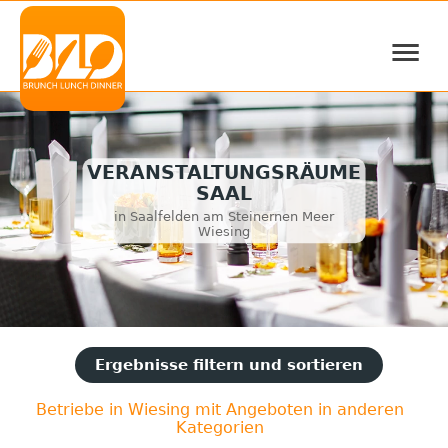
≡
VERANSTALTUNGSRÄUME
SAAL
in Saalfelden am Steinernen Meer
Wiesing
Ergebnisse filtern und sortieren
Betriebe in Wiesing mit Angeboten in anderen
Kategorien