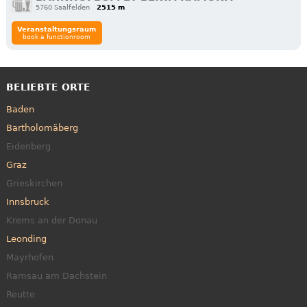
5760 Saalfelden
2515 m
Veranstaltungsraum
book a functionroom
BELIEBTE ORTE
Baden
Bartholomäberg
Eidenberg
Graz
Grieskirchen
Innsbruck
Krems an der Donau
Leonding
Mayrhofen
Ramsau am Dachstein
Reutte