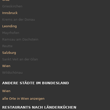
Grieskirchen
Innsbruck
Krems an der Donau
Leonding
Mayrhofen
Ramsau am Dachstein
Reutte
Salzburg
Sankt Veit an der Glan
Wien
Wildschönau
ANDERE STÄDTE IM BUNDESLAND
Wien
alle Orte in Wien anzeigen
RESTAURANTS NACH LÄNDERKÜCHEN