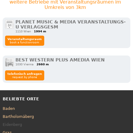
weitere Betriebe mit Veranstaltungsräumen im
Umkreis von 3km
PLANET MUSIC & MEDIA VERANSTALTUNGS-
U VERLAGSGESM
1110 Wien
1994 m
Veranstaltungsraum
book a functionroom
BEST WESTERN PLUS AMEDIA WIEN
1030 Vienna
2660 m
telefonisch anfragen
request by phone
BELIEBTE ORTE
Baden
Bartholomäberg
Eidenberg
Graz