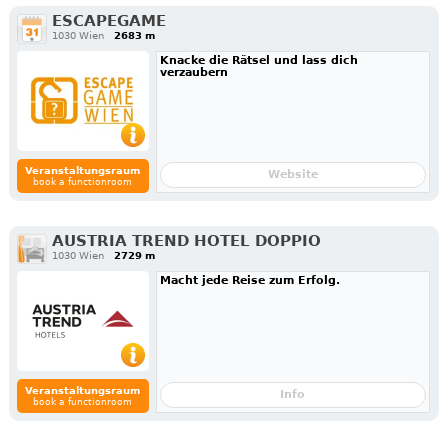
ESCAPEGAME
1030 Wien
2683 m
Knacke die Rätsel und lass dich
verzaubern
Veranstaltungsraum
Website
book a functionroom
AUSTRIA TREND HOTEL DOPPIO
1030 Wien
2729 m
Macht jede Reise zum Erfolg.
Veranstaltungsraum
Info
book a functionroom