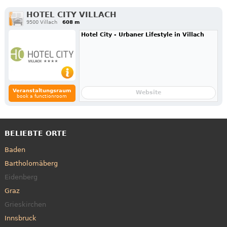
HOTEL CITY VILLACH
9500 Villach
608 m
Hotel City - Urbaner Lifestyle in Villach
Veranstaltungsraum
Website
book a functionroom
BELIEBTE ORTE
Baden
Bartholomäberg
Eidenberg
Graz
Grieskirchen
Innsbruck