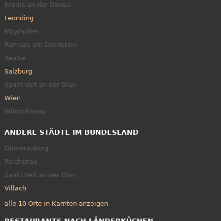
Krems an der Donau
Leonding
Mayrhofen
Ramsau am Dachstein
Reutte
Salzburg
Sankt Veit an der Glan
Wien
Wildschönau
ANDERE STÄDTE IM BUNDESLAND
Oberdrauburg
Reichenau
Sankt Veit an der Glan
Villach
alle 10 Orte in Kärnten anzeigen
RESTAURANTS NACH LÄNDERKÜCHEN