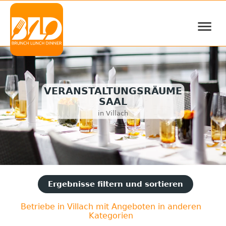
≡
VERANSTALTUNGSRÄUME
SAAL
in Villach
Ergebnisse filtern und sortieren
Betriebe in Villach mit Angeboten in anderen
Kategorien