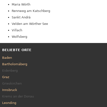
Maria Wörth
Rennweg am Katschberg
Sankt Andrä
Velden am Wörther See
Villach
Wolfsberg
BELIEBTE ORTE
Baden
Bartholomäberg
Eidenberg
Graz
Grieskirchen
Innsbruck
Krems an der Donau
Leonding