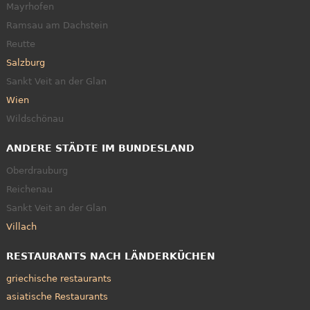
Mayrhofen
Ramsau am Dachstein
Reutte
Salzburg
Sankt Veit an der Glan
Wien
Wildschönau
ANDERE STÄDTE IM BUNDESLAND
Oberdrauburg
Reichenau
Sankt Veit an der Glan
Villach
RESTAURANTS NACH LÄNDERKÜCHEN
griechische restaurants
asiatische Restaurants