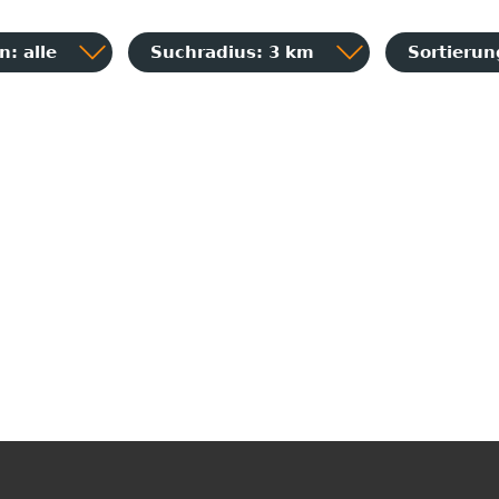
: alle
Suchradius: 3 km
Sortieru