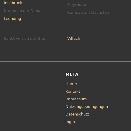
Innsbruck
Mayrhofen
Krems an der Donau
Ramsau am Dachstein
Leonding
Sankt Veit an der Glan
Villach
META
Home
Kontakt
Impressum
Nutzungsbedingungen
Datenschutz
login